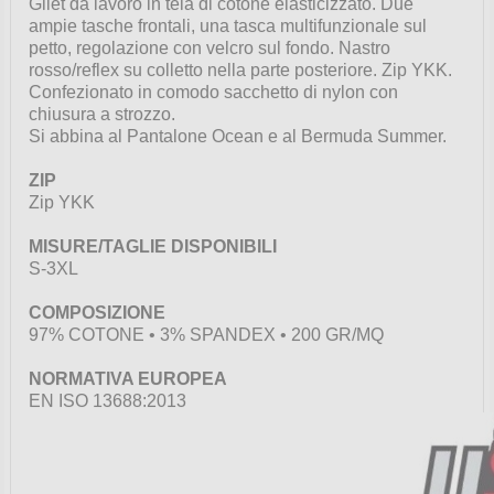
Gilet da lavoro in tela di cotone elasticizzato. Due
ampie tasche frontali, una tasca multifunzionale sul
petto, regolazione con velcro sul fondo. Nastro
rosso/reflex su colletto nella parte posteriore. Zip YKK.
Confezionato in comodo sacchetto di nylon con
chiusura a strozzo.
Si abbina al Pantalone Ocean e al Bermuda Summer.
ZIP
Zip YKK
MISURE/TAGLIE DISPONIBILI
S-3XL
COMPOSIZIONE
97% COTONE • 3% SPANDEX • 200 GR/MQ
NORMATIVA EUROPEA
EN ISO 13688:2013