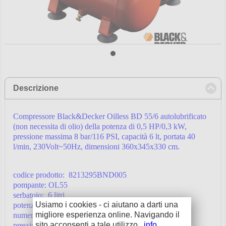
Descrizione
click to collapse contents
Compressore Black&Decker Oilless BD 55/6 autolubrificato
(non necessita di olio) della potenza di 0,5 HP/0,3 kW,
pressione massima 8 bar/116 PSI, capacità 6 lt, portata 40
l/min, 230Volt~50Hz, dimensioni 360x345x330 cm.
codice prodotto: 8213295BND005
pompante: OL55
serbatoio: 6 litri
Usiamo i cookies - ci aiutano a darti una
potenza: 0,5 hp / 0,3 kw
migliore esperienza online. Navigando il
numero cilindri: 1
sito acconsenti a tale utilizzo.
info
pressione massima: 8 bar / 116 PSI